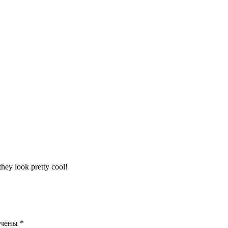
hey look pretty cool!
ечены
*