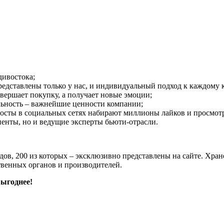
дивостока;
едставлены только у нас, и индивидуальный подход к каждому 
овершает покупку, а получает новые эмоции;
льность – важнейшие ценности компании;
посты в социальных сетях набирают миллионы лайков и просмот
иенты, но и ведущие эксперты бьюти-отрасли.
дов, 200 из которых – эксклюзивно представлены на сайте. Хра
твенных органов и производителей.
ыгоднее!